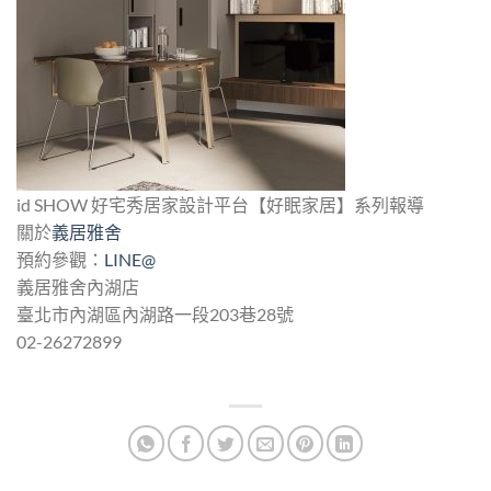
id SHOW 好宅秀居家設計平台【好眠家居】系列報導
關於
義居雅舍
預約參觀：
LINE
@
義居雅舍內湖店
臺北市內湖區內湖路一段203巷28號
02-26272899