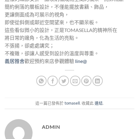
簡約俐落的層板設計，不僅能擺放書籍、飾品，
更讓側面成為可展示的視角，
即使從斜側或鄰近空間望來，也不顯呆板。
這些看似微小的設計，正是TOMASELLA的精神所在
將日常的邊角，化為生活的亮點。
不張揚，卻處處講究；
不複雜，卻讓人感受到設計的溫度與尊重。
義居雅舍
歡迎預約來店參觀體驗
line@
這一篇已發佈於
tomasell
. 收藏此
連結
.
ADMIN